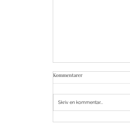
Kommentarer
Skriv en kommentar...
Seminarium om Europa
risktagande och innovation